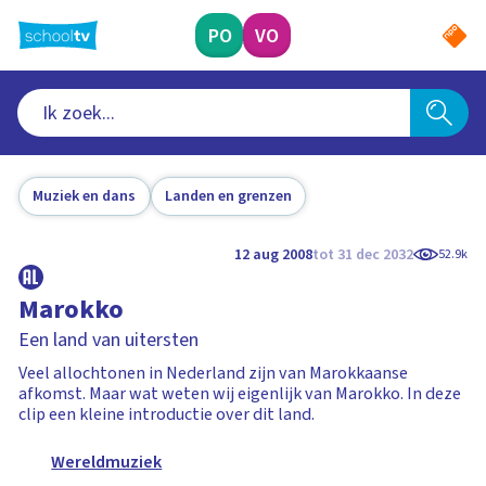
Ga
naar
PO
VO
hoofdinhoud
Muziek en dans
Landen en grenzen
12 aug 2008
tot 31 dec 2032
52.9k
Marokko
Een land van uitersten
Veel allochtonen in Nederland zijn van Marokkaanse
afkomst. Maar wat weten wij eigenlijk van Marokko. In deze
clip een kleine introductie over dit land.
Wereldmuziek