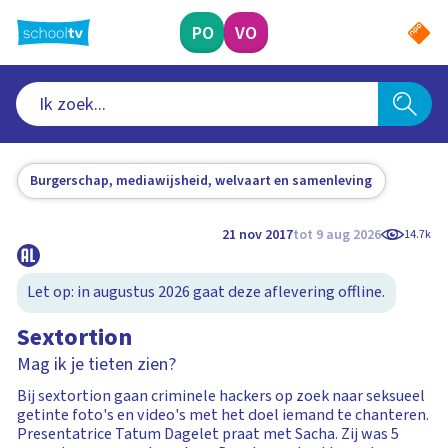
Ga
naar
PO
VO
hoofdinhoud
Burgerschap, mediawijsheid, welvaart en samenleving
21 nov 2017
tot 9 aug 2026
14.7k
Let op: in augustus 2026 gaat deze aflevering offline.
Sextortion
Mag ik je tieten zien?
Bij sextortion gaan criminele hackers op zoek naar seksueel
getinte foto's en video's met het doel iemand te chanteren.
Presentatrice Tatum Dagelet praat met Sacha. Zij was 5