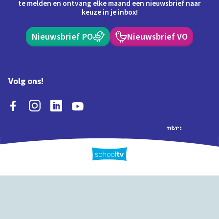
te melden en ontvang elke maand een nieuwsbrief naar
keuze in je inbox!
Nieuwsbrief PO
Nieuwsbrief VO
Volg ons!
Extra's
Schooltv biedt meer
Quiz
Schoolplaat
Tijd
dan video's! Ontdek