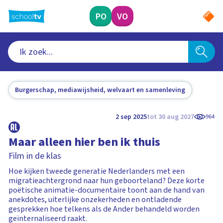
Ga
naar
PO
VO
hoofdinhoud
Burgerschap, mediawijsheid, welvaart en samenleving
2 sep 2025
tot 30 aug 2027
964
Maar alleen hier ben ik thuis
Film in de klas
Hoe kijken tweede generatie Nederlanders met een
migratieachtergrond naar hun geboorteland? Deze korte
poëtische animatie-documentaire toont aan de hand van
anekdotes, uiterlijke onzekerheden en ontladende
gesprekken hoe telkens als de Ander behandeld worden
geïnternaliseerd raakt.