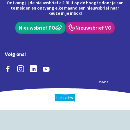
Ontvang jij de nieuwsbrief al? Blijf op de hoogte door je aan
te melden en ontvang elke maand een nieuwsbrief naar
keuze in je inbox!
Nieuwsbrief PO
Nieuwsbrief VO
Volg ons!
Extra's
Schooltv biedt meer
Quiz
Schoolplaat
Tijd