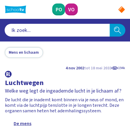
Ga
naar
PO
VO
hoofdinhoud
Mens en lichaam
4 nov 2002
tot 18 mei 2033
194k
Luchtwegen
Welke weg legt de ingeademde lucht in je lichaam af?
De lucht die je inademt komt binnen via je neus of mond, en
komt via de luchtpijp tenslotte in je longen terecht. Deze
organen samen heten het ademhalingssysteem.
De mens