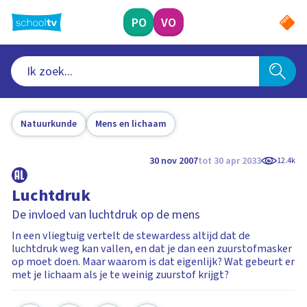
Ga
naar
PO
VO
hoofdinhoud
Natuurkunde
Mens en lichaam
30 nov 2007
tot 30 apr 2033
12.4k
Luchtdruk
De invloed van luchtdruk op de mens
In een vliegtuig vertelt de stewardess altijd dat de
luchtdruk weg kan vallen, en dat je dan een zuurstofmasker
op moet doen. Maar waarom is dat eigenlijk? Wat gebeurt er
met je lichaam als je te weinig zuurstof krijgt?