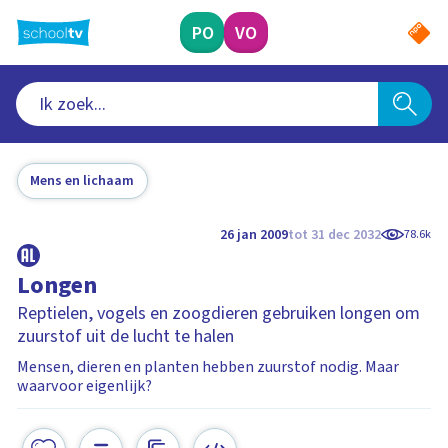
Ga
naar
PO
VO
hoofdinhoud
Mens en lichaam
26 jan 2009
tot 31 dec 2032
78.6k
Longen
Reptielen, vogels en zoogdieren gebruiken longen om
zuurstof uit de lucht te halen
Mensen, dieren en planten hebben zuurstof nodig. Maar
waarvoor eigenlijk?