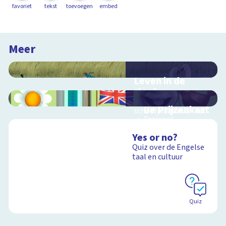
favoriet
tekst
toevoegen
embed
Meer
Leven in de
sloot
Interactieve
De Prijzenkast
schoolplaat over het
Taalspel
slootleven
Yes or no?
Quiz over de Engelse
taal en cultuur
Schoolplaat
Schoolplaat
Quiz