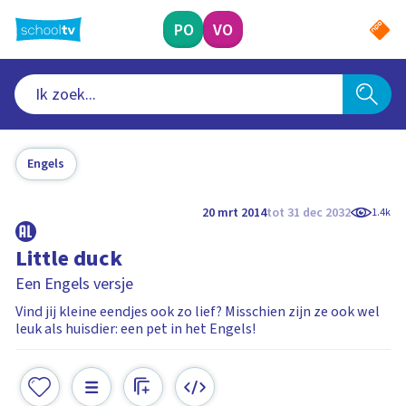
Ga
naar
PO
VO
hoofdinhoud
Engels
20 mrt 2014
tot 31 dec 2032
1.4k
Little duck
Een Engels versje
Vind jij kleine eendjes ook zo lief? Misschien zijn ze ook wel
leuk als huisdier: een pet in het Engels!