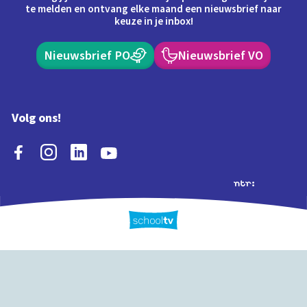
te melden en ontvang elke maand een nieuwsbrief naar
keuze in je inbox!
Nieuwsbrief PO
Nieuwsbrief VO
Volg ons!
Extra's
Schooltv biedt meer
Quiz
Schoolplaat
Tijd
dan video's! Ontdek