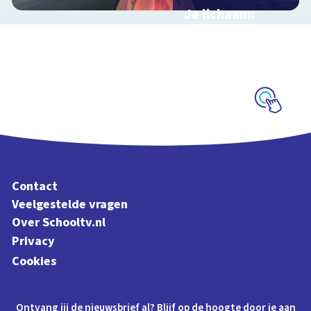
Je lichaam:
organen
Interactieve
schoolplaat langs je
organen
Schoolplaat
Contact
Veelgestelde vragen
Over Schooltv.nl
Privacy
Cookies
Ontvang jij de nieuwsbrief al? Blijf op de hoogte door je aan