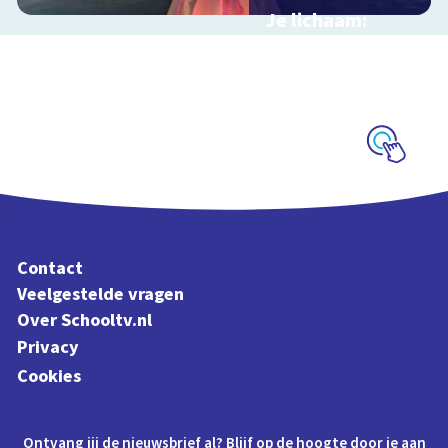
Je lichaam:
organen
Interactieve
schoolplaat langs je
organen
Schoolplaat
Contact
Veelgestelde vragen
Over Schooltv.nl
Privacy
Cookies
Ontvang jij de nieuwsbrief al? Blijf op de hoogte door je aan