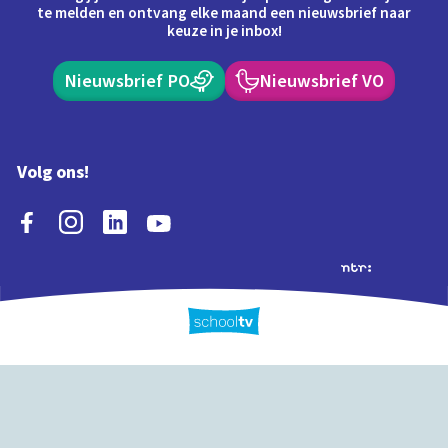
te melden en ontvang elke maand een nieuwsbrief naar
keuze in je inbox!
Nieuwsbrief PO
Nieuwsbrief VO
Volg ons!
Extra's
Schooltv biedt meer
Quiz
Schoolplaat
Tijd
dan video's! Ontdek