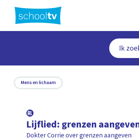
Ga
naar
hoofdinhoud
Mens en lichaam
Lijflied: grenzen aangeve
Dokter Corrie over grenzen aangeven