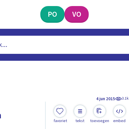
PO
VO
3.1k
4 jun 2015
n
favoriet
tekst
toevoegen
embed