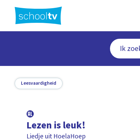
Ga
naar
hoofdinhoud
Leesvaardigheid
Lezen is leuk!
Liedje uit HoelaHoep