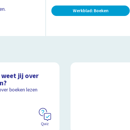
en.
Werkblad: Boeken
weet jij over
en?
over boeken lezen
Quiz