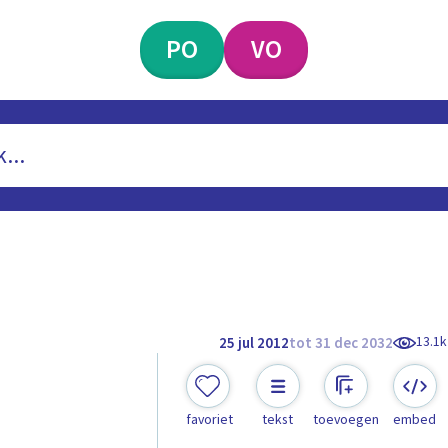
PO
VO
13.1k
25 jul 2012
tot 31 dec 2032
favoriet
tekst
toevoegen
embed