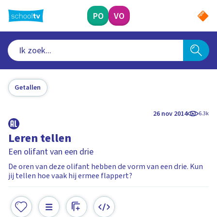
Ga
naar
PO
VO
hoofdinhoud
Getallen
26 nov 2014
6.3k
Leren tellen
Een olifant van een drie
De oren van deze olifant hebben de vorm van een drie. Kun
jij tellen hoe vaak hij ermee flappert?