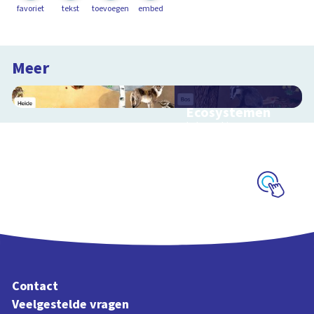
favoriet
tekst
toevoegen
embed
Meer
Ecosystemen
Interactieve
schoolplaat over de
Veluwe
Schoolplaat
Contact
Veelgestelde vragen