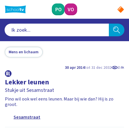
Ga
naar
PO
VO
hoofdinhoud
Mens en lichaam
30 apr 2014
tot 31 dec 2032
2.6k
Lekker leunen
Stukje uit Sesamstraat
Pino wil ook wel eens leunen. Maar bij wie dan? Hij is zo
groot.
Sesamstraat