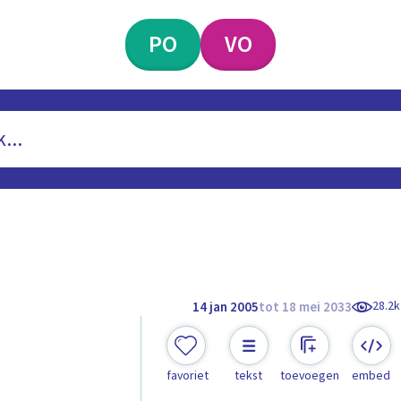
PO
VO
28.2k
14 jan 2005
tot 18 mei 2033
favoriet
tekst
toevoegen
embed