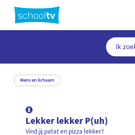
Ga
naar
hoofdinhoud
Mens en lichaam
Lekker lekker P(uh)
Vind jij patat en pizza lekker?