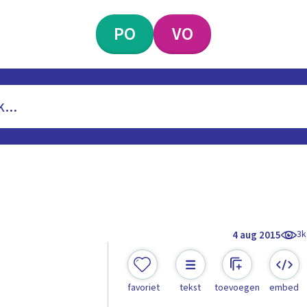
PO
VO
3k
4 aug 2015
favoriet
tekst
toevoegen
embed