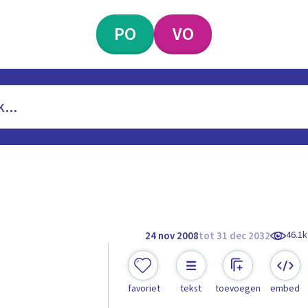
PO
VO
46.1k
24 nov 2008
tot 31 dec 2032
favoriet
tekst
toevoegen
embed