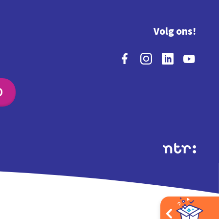
Volg ons!
O
Extra's