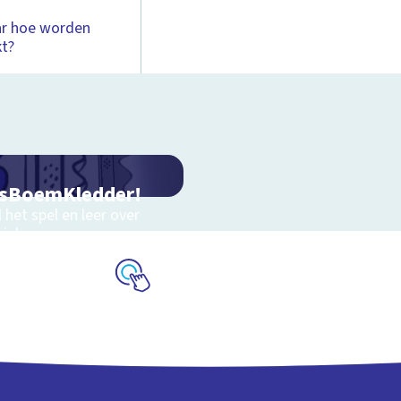
ar hoe worden
kt?
sBoemKledder!
 het spel en leer over
niek
Schoolplaat