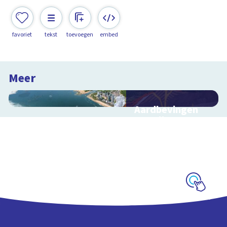
favoriet
tekst
toevoegen
embed
Meer
Aardbevingen
en vulkanen
Hoe ontstaan
aardbevingen,
vulkanen en
tsunami's?
Schoolplaat