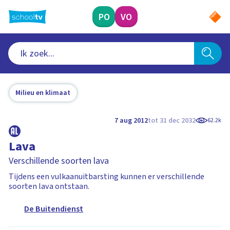
Ga
naar
PO
VO
hoofdinhoud
Milieu en klimaat
7 aug 2012
tot 31 dec 2032
62.2k
Lava
Verschillende soorten lava
Tijdens een vulkaanuitbarsting kunnen er verschillende
soorten lava ontstaan.
De Buitendienst