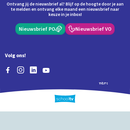
Ontvang jij de nieuwsbrief al? Blijf op de hoogte door je aan
te melden en ontvang elke maand een nieuwsbrief naar
keuze in je inbox!
Nieuwsbrief PO
Nieuwsbrief VO
Volg ons!
Extra's
Schooltv biedt meer
Quiz
Schoolplaat
Tijd