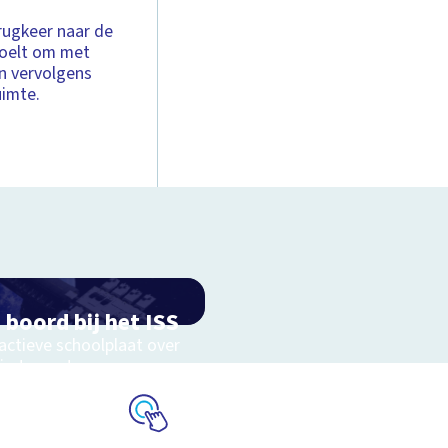
rugkeer naar de
voelt om met
n vervolgens
uimte.
 boord bij het ISS
actieve schoolplaat over
uimtevaart
Schoolplaat