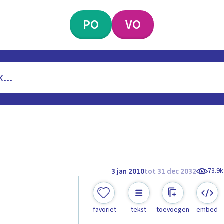
PO
VO
73.9k
3 jan 2010
tot 31 dec 2032
favoriet
tekst
toevoegen
embed