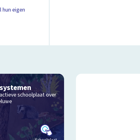
al hun eigen
osystemen
actieve schoolplaat over
eluwe