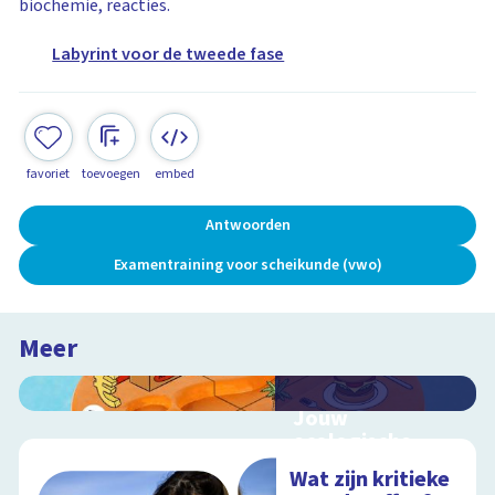
biochemie, reacties.
Labyrint voor de tweede fase
favoriet
toevoegen
embed
Antwoorden
Examentraining voor scheikunde (vwo)
Meer
Jouw
ecologische
voetafdruk
Wat zijn kritieke
Ontdek hoe jouw