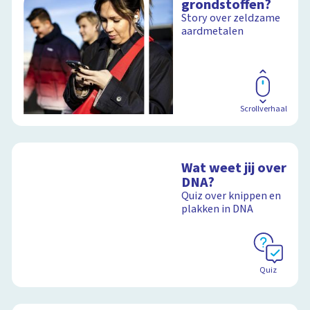
grondstoffen?
levensstijl invloed
Story over zeldzame
heeft op de aarde
aardmetalen
Schoolplaat
Scrollverhaal
Wat weet jij over
DNA?
Quiz over knippen en
plakken in DNA
Quiz