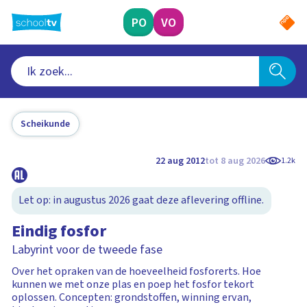
Ga
naar
PO
VO
hoofdinhoud
Scheikunde
22 aug 2012
tot 8 aug 2026
1.2k
Let op: in augustus 2026 gaat deze aflevering offline.
Eindig fosfor
Labyrint voor de tweede fase
Over het opraken van de hoeveelheid fosforerts. Hoe
kunnen we met onze plas en poep het fosfor tekort
oplossen. Concepten: grondstoffen, winning ervan,