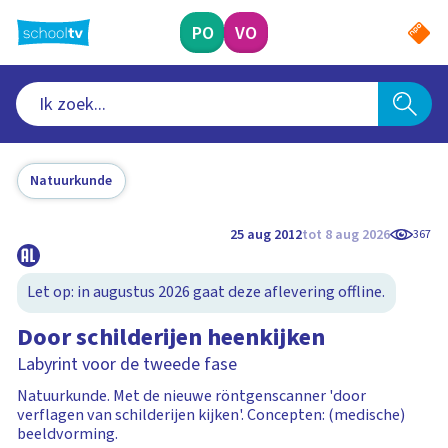
Ga
naar
PO
VO
hoofdinhoud
Natuurkunde
25 aug 2012
tot 8 aug 2026
367
Let op: in augustus 2026 gaat deze aflevering offline.
Door schilderijen heenkijken
Labyrint voor de tweede fase
Natuurkunde. Met de nieuwe röntgenscanner 'door
verflagen van schilderijen kijken'. Concepten: (medische)
beeldvorming.