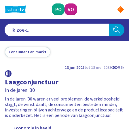
Ga
naar
PO
VO
hoofdinhoud
Consument en markt
13 jun 2005
tot 18 mei 2033
8.2k
Laagconjunctuur
In de jaren '30
In de jaren '30 waren er veel problemen: de werkeloosheid
stijgt, de winst daalt, de consumenten besteden minder,
investeringen blijven achterwege en de productiecapaciteit
is onderbezet. Het is een periode van laagconjunctuur.
Economie in beeld