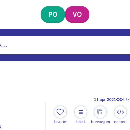
PO
VO
1.1k
11 apr 2021
favoriet
tekst
toevoegen
embed
k