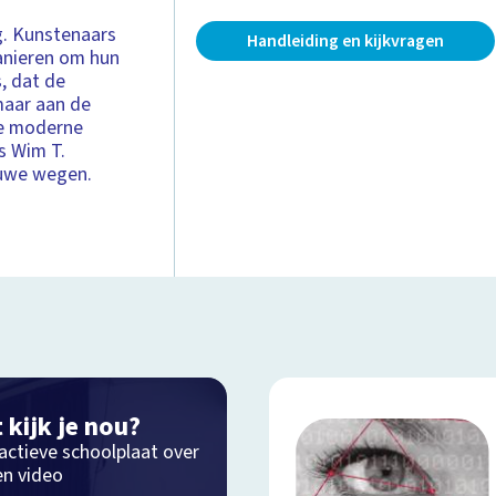
g. Kunstenaars
Handleiding en kijkvragen
anieren om hun
, dat de
maar aan de
de moderne
s Wim T.
euwe wegen.
 kijk je nou?
actieve schoolplaat over
en video