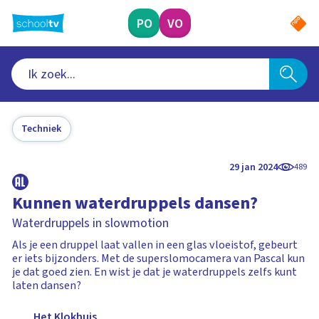
Ga
naar
PO
VO
hoofdinhoud
Techniek
29 jan 2024
489
Kunnen waterdruppels dansen?
Waterdruppels in slowmotion
Als je een druppel laat vallen in een glas vloeistof, gebeurt
er iets bijzonders. Met de superslomocamera van Pascal kun
je dat goed zien. En wist je dat je waterdruppels zelfs kunt
laten dansen?
Het Klokhuis