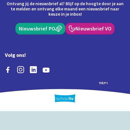
Ontvang jij de nieuwsbrief al? Blijf op de hoogte door je aan
te melden en ontvang elke maand een nieuwsbrief naar
keuze in je inbox!
Nieuwsbrief PO
Nieuwsbrief VO
Volg ons!
Extra's
Schooltv biedt meer
Quiz
Schoolplaat
Tijd