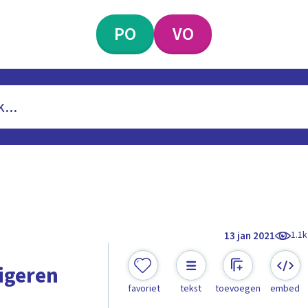
PO
VO
1.1k
13 jan 2021
igeren
favoriet
tekst
toevoegen
embed