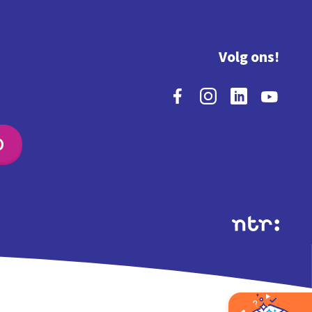
Volg ons!
O
Extra's