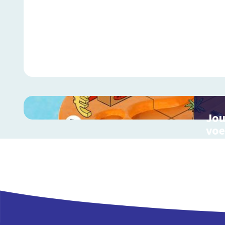
Jou
voe
Ontd
invl