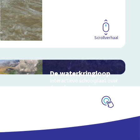
Scrollverhaal
De waterkringloop
Interactieve schoolplaat over
de cyclus van water op aarde
Schoolplaat