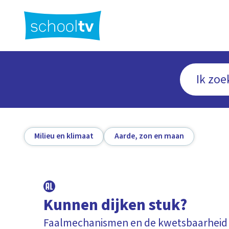
Ga
naar
hoofdinhoud
Milieu en klimaat
Aarde, zon en maan
Kunnen dijken stuk?
Faalmechanismen en de kwetsbaarheid