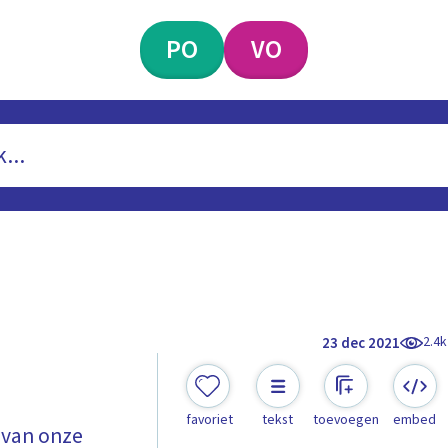
PO
VO
2.4k
23 dec 2021
favoriet
tekst
toevoegen
embed
 van onze