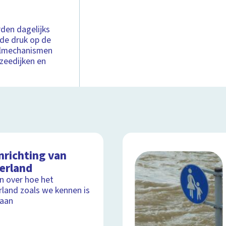
den dagelijks
 de druk op de
aalmechanismen
 zeedijken en
nrichting van
erland
ijn over hoe het
land zoals we kennen is
taan