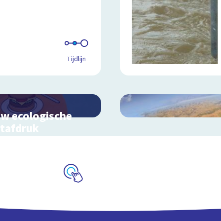
Tijdlijn
w ecologische
tafdruk
ek hoe jouw levensstijl
oed heeft op de aarde
Schoolplaat