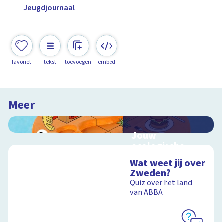
Jeugdjournaal
favoriet
tekst
toevoegen
embed
Meer
Jouw
ecologische
voetafdruk
Wat weet jij over
Ontdek hoe jouw
Zweden?
levensstijl invloed
Quiz over het land
heeft op de aarde
van ABBA