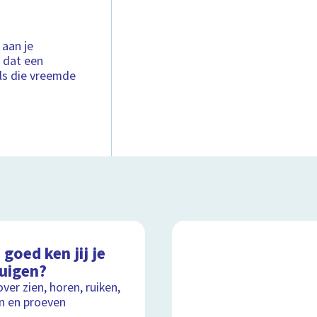
 aan je
n dat een
als die vreemde
goed ken jij je
tuigen?
over zien, horen, ruiken,
n en proeven