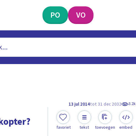
PO
VO
3.2k
13 jul 2014
tot 31 dec 2032
kopter?
favoriet
tekst
toevoegen
embed