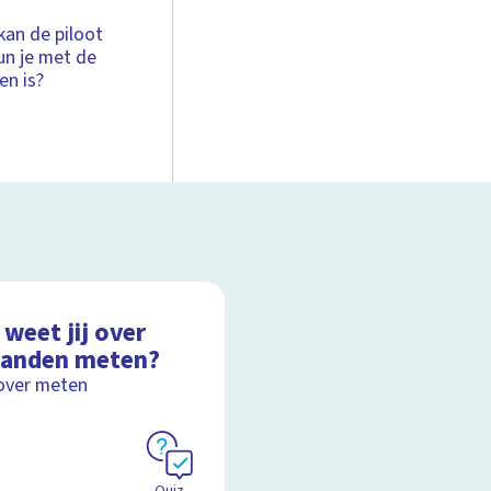
kan de piloot
un je met de
en is?
weet jij over
tanden meten?
over meten