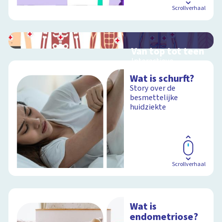
Scrollverhaal
Van top tot teen
Interactieve
schoolplaat over het
Wat is schurft?
menselijk lichaam
Story over de
besmettelijke
huidziekte
Schoolplaat
Scrollverhaal
Wat is
endometriose?