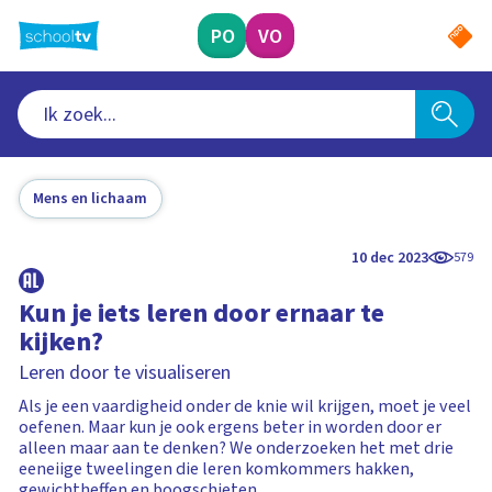
Ga
naar
PO
VO
hoofdinhoud
Mens en lichaam
10 dec 2023
579
Kun je iets leren door ernaar te
kijken?
Leren door te visualiseren
Als je een vaardigheid onder de knie wil krijgen, moet je veel
oefenen. Maar kun je ook ergens beter in worden door er
alleen maar aan te denken? We onderzoeken het met drie
eeneiige tweelingen die leren komkommers hakken,
gewichtheffen en boogschieten.