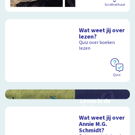
Scrollverhaal
Wat weet jij over
lezen?
Quiz over boeken
lezen
Quiz
Leven in de
sloot
Interactieve
Wat weet jij over
schoolplaat over het
Annie M.G.
slootleven
Schmidt?