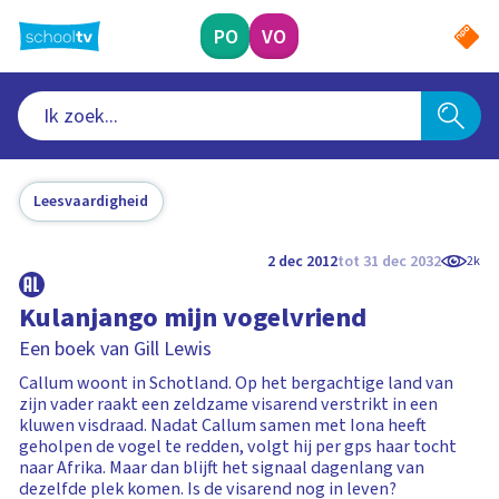
Ga
naar
PO
VO
hoofdinhoud
Leesvaardigheid
2 dec 2012
tot 31 dec 2032
2k
Kulanjango mijn vogelvriend
Een boek van Gill Lewis
Callum woont in Schotland. Op het bergachtige land van
zijn vader raakt een zeldzame visarend verstrikt in een
kluwen visdraad. Nadat Callum samen met Iona heeft
geholpen de vogel te redden, volgt hij per gps haar tocht
naar Afrika. Maar dan blijft het signaal dagenlang van
dezelfde plek komen. Is de visarend nog in leven?