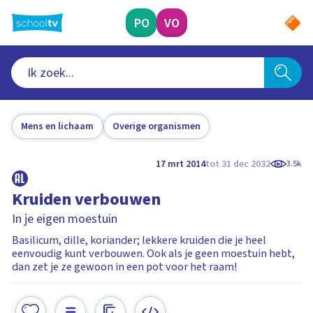
Ga
naar
PO
VO
hoofdinhoud
Mens en lichaam
Overige organismen
17 mrt 2014
tot 31 dec 2032
3.5k
Kruiden verbouwen
In je eigen moestuin
Basilicum, dille, koriander; lekkere kruiden die je heel
eenvoudig kunt verbouwen. Ook als je geen moestuin hebt,
dan zet je ze gewoon in een pot voor het raam!