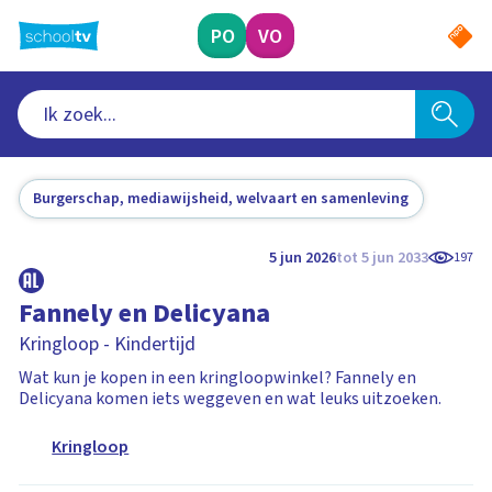
Ga
naar
PO
VO
hoofdinhoud
Burgerschap, mediawijsheid, welvaart en samenleving
5 jun 2026
tot 5 jun 2033
197
Fannely en Delicyana
Kringloop - Kindertijd
Wat kun je kopen in een kringloopwinkel? Fannely en
Delicyana komen iets weggeven en wat leuks uitzoeken.
Kringloop