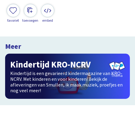
favoriet
toevoegen
embed
Meer
Kindertijd KRO-NCRV
Kindertijd is een gevarieerd kindermagazine van KRO-
Thema
NCRV. Met kinderen en voor kinderen! Bekijk de
afleveringen van Smullen, ik maak muziek, proefjes en
nog veel meer!