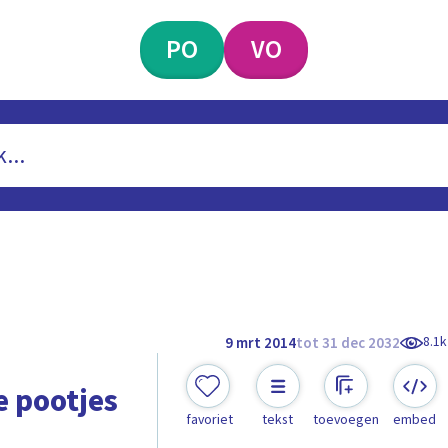
PO
VO
8.1k
9 mrt 2014
tot 31 dec 2032
e pootjes
favoriet
tekst
toevoegen
embed