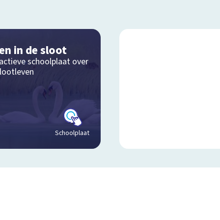
en in de sloot
actieve schoolplaat over
slootleven
Schoolplaat