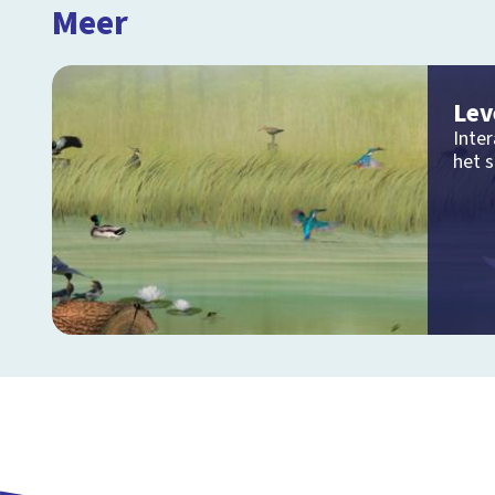
Meer
Lev
Inter
het 