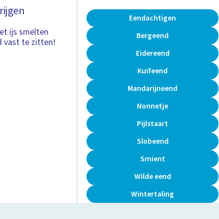
rijgen
Eendachtigen
t ijs smelten
Bergeend
vast te zitten!
Eidereend
Kuifeend
Mandarijneend
Nonnetje
Pijlstaart
Slobeend
Smient
Wilde eend
Wintertaling