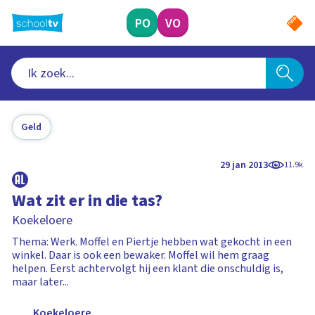
Ga
naar
PO
VO
hoofdinhoud
Geld
29 jan 2013
11.9k
Wat zit er in die tas?
Koekeloere
Thema: Werk. Moffel en Piertje hebben wat gekocht in een
winkel. Daar is ook een bewaker. Moffel wil hem graag
helpen. Eerst achtervolgt hij een klant die onschuldig is,
maar later...
Koekeloere