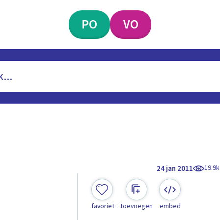
PO
VO
19.9k
24 jan 2011
favoriet
toevoegen
embed