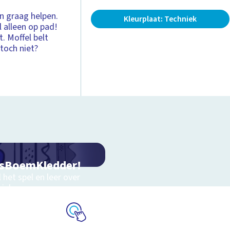
n graag helpen.
Kleurplaat: Techniek
 alleen op pad!
t. Moffel belt
 toch niet?
sBoemKledder!
 het spel en leer over
niek
Schoolplaat