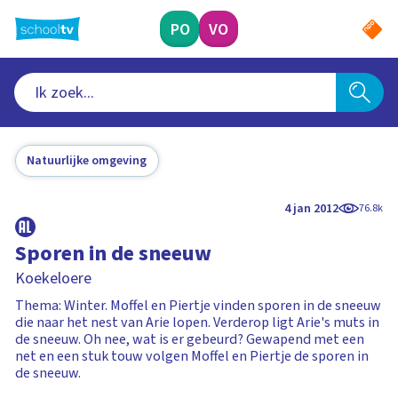
Ga
naar
PO
VO
hoofdinhoud
Natuurlijke omgeving
4 jan 2012
76.8k
Sporen in de sneeuw
Koekeloere
Thema: Winter. Moffel en Piertje vinden sporen in de sneeuw
die naar het nest van Arie lopen. Verderop ligt Arie's muts in
de sneeuw. Oh nee, wat is er gebeurd? Gewapend met een
net en een stuk touw volgen Moffel en Piertje de sporen in
de sneeuw.