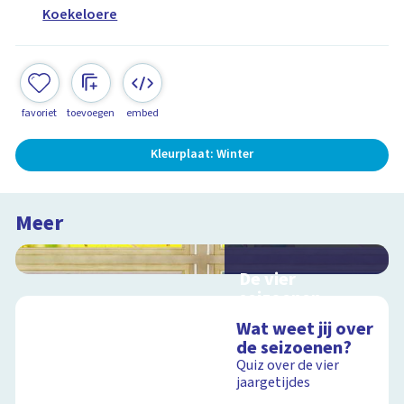
Koekeloere
favoriet
toevoegen
embed
Kleurplaat: Winter
Meer
De vier
seizoenen
Interactieve
Wat weet jij over
schoolplaat over de
de seizoenen?
seizoenen
Quiz over de vier
jaargetijdes