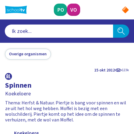
Ga
naar
PO
VO
hoofdinhoud
Overige organismen
15 okt 2012
123k
Spinnen
Koekeloere
Thema: Herfst & Natuur. Piertje is bang voor spinnen en wil
ze uit het hol weg hebben. Moffel is bezig met een
wolschilderij. Piertje komt op het idee om de spinnen te
verhuizen, met de wol van Moffel.
Koekeloere