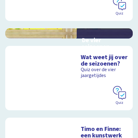
Quiz
De vier
seizoenen
Interactieve
Wat weet jij over
schoolplaat over de
de seizoenen?
seizoenen
Quiz over de vier
jaargetijdes
Schoolplaat
Quiz
Timo en Finne:
een kunstwerk