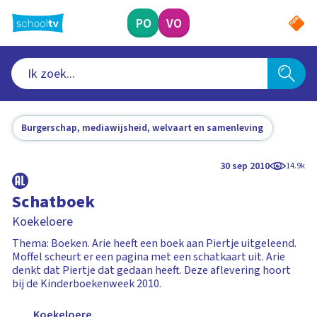
Ga
naar
PO
VO
hoofdinhoud
Burgerschap, mediawijsheid, welvaart en samenleving
30 sep 2010
14.9k
Schatboek
Koekeloere
Thema: Boeken. Arie heeft een boek aan Piertje uitgeleend.
Moffel scheurt er een pagina met een schatkaart uit. Arie
denkt dat Piertje dat gedaan heeft. Deze aflevering hoort
bij de Kinderboekenweek 2010.
Koekeloere