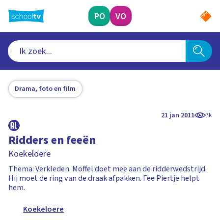
Ga
naar
PO
VO
hoofdinhoud
Drama, foto en film
21 jan 2011
7k
Ridders en feeën
Koekeloere
Thema: Verkleden. Moffel doet mee aan de ridderwedstrijd.
Hij moet de ring van de draak afpakken. Fee Piertje helpt
hem.
Koekeloere