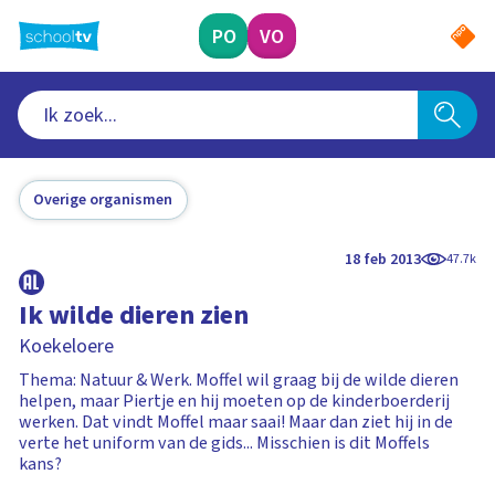
Ga
naar
PO
VO
hoofdinhoud
Overige organismen
18 feb 2013
47.7k
Ik wilde dieren zien
Koekeloere
Thema: Natuur & Werk. Moffel wil graag bij de wilde dieren
helpen, maar Piertje en hij moeten op de kinderboerderij
werken. Dat vindt Moffel maar saai! Maar dan ziet hij in de
verte het uniform van de gids... Misschien is dit Moffels
kans?