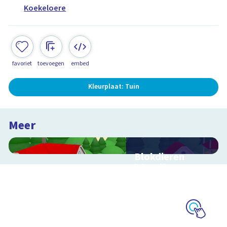
Koekeloere
favoriet
toevoegen
embed
Kleurplaat: Tuin
Meer
Blokdieren
Interactieve
schoolplaat van een
kinderboerderij
Schoolplaat