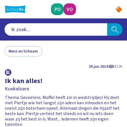
Ga
naar
PO
VO
hoofdinhoud
Mens en lichaam
29 jan 2013
11.2k
Ik kan alles!
Koekeloere
Thema: Gevoelens. Moffel heeft zin in wedstrijdjes! Hij doet
met Piertje wie het langst zijn adem kan inhouden en het
snelst zijn boterham opeet. Allemaal dingen die hijzelf het
beste kan. Piertje verliest het steeds en wil nu iets doen
waar zij het best in is. Want... iedereen heeft zijn eigen
talenten.