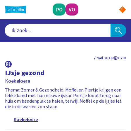
Ga
naar
PO
VO
hoofdinhoud
7 mei 2013
176k
IJsje gezond
Koekeloere
Thema: Zomer & Gezondheid. Moffel en Piertje krijgen een
lekke band met hun nieuwe ijskar. Piertje loopt terug naar
huis om bandenplak te halen, terwijl Moffel op de ijsjes let
die in de warme zon staan.
Koekeloere