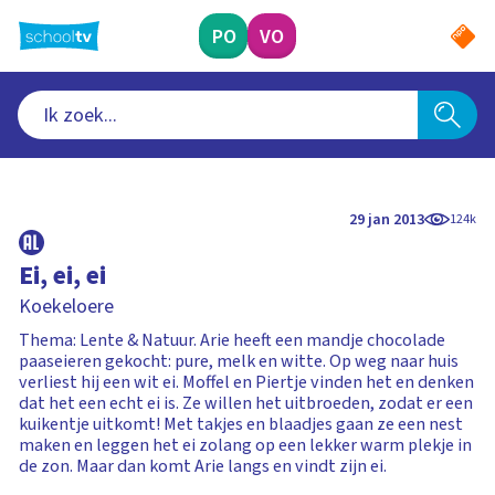
Ga
naar
PO
VO
hoofdinhoud
29 jan 2013
124k
Ei, ei, ei
Koekeloere
Thema: Lente & Natuur. Arie heeft een mandje chocolade
paaseieren gekocht: pure, melk en witte. Op weg naar huis
verliest hij een wit ei. Moffel en Piertje vinden het en denken
dat het een echt ei is. Ze willen het uitbroeden, zodat er een
kuikentje uitkomt! Met takjes en blaadjes gaan ze een nest
maken en leggen het ei zolang op een lekker warm plekje in
de zon. Maar dan komt Arie langs en vindt zijn ei.