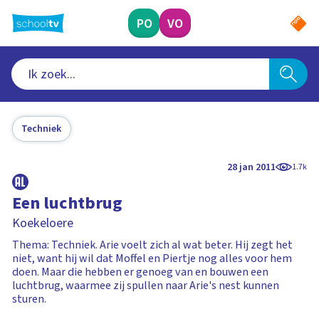
Ga
naar
PO
VO
hoofdinhoud
Techniek
28 jan 2011
1.7k
Een luchtbrug
Koekeloere
Thema: Techniek. Arie voelt zich al wat beter. Hij zegt het
niet, want hij wil dat Moffel en Piertje nog alles voor hem
doen. Maar die hebben er genoeg van en bouwen een
luchtbrug, waarmee zij spullen naar Arie's nest kunnen
sturen.