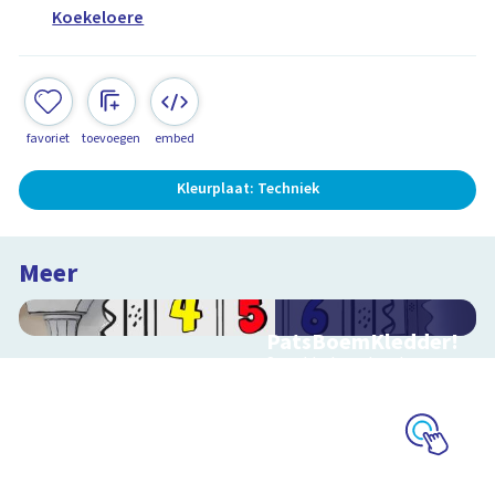
Koekeloere
favoriet
toevoegen
embed
Kleurplaat: Techniek
Meer
PatsBoemKledder!
Speel het spel en leer
over techniek
Schoolplaat