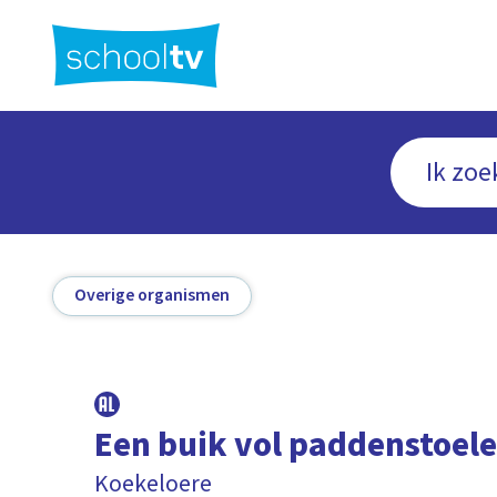
Ga
naar
hoofdinhoud
Overige organismen
Een buik vol paddenstoel
Koekeloere