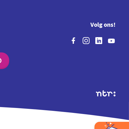
Volg ons!
O
Extra's