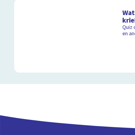
Wat 
kri
Quiz 
en an