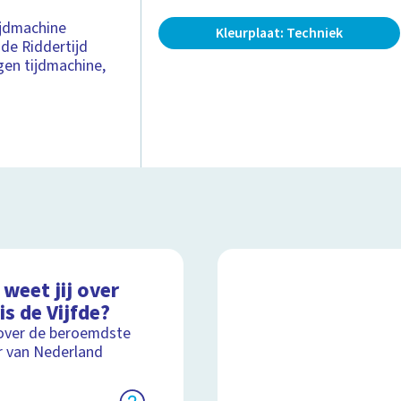
ijdmachine
Kleurplaat: Techniek
 de Riddertijd
gen tijdmachine,
weet jij over
is de Vijfde?
over de beroemdste
r van Nederland