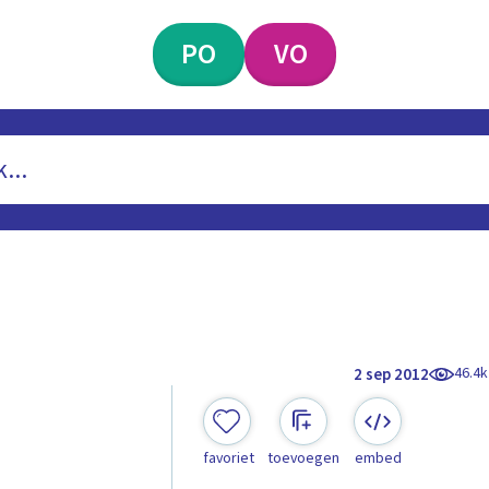
PO
VO
46.4k
2 sep 2012
favoriet
toevoegen
embed