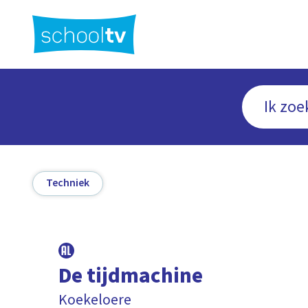
Ga
naar
hoofdinhoud
Techniek
De tijdmachine
Koekeloere