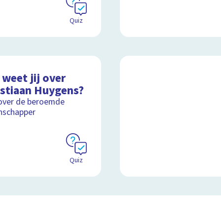
Quiz
weet jij over
istiaan Huygens?
over de beroemde
nschapper
Quiz